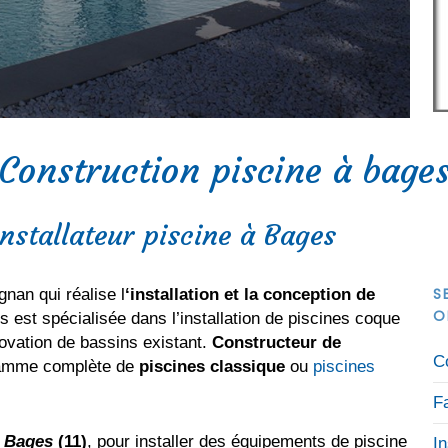
Construction piscine à bage
installateur piscine à Bages
S
gnan qui réalise l
‘installation et la conception de
O
 est spécialisée dans l’installation de piscines coque
ovation de bassins existant.
Constructeur de
C
 gamme complète de
piscines classique
ou
piscines
F
e Bages
(11)
, pour installer des équipements de piscine
I