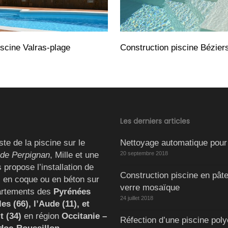
iscine Valras-plage
Construction piscine Bézier
Les derniers articles
ste de la piscine sur le
Nettoyage automatique pour
 de Perpignan
, Mille et une
20 septembre 2018
 propose l’installation de
Construction piscine en pât
s en coque ou en béton sur
verre mosaïque
artements des
Pyrénées
24 juillet 2018
es (66), l’Aude (11), et
lt (34)
en région
Occitanie –
Réfection d’une piscine poly