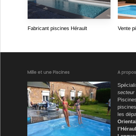
Fabricant piscines Hérault
Vente p
Mille et une Piscines
A propos
Spéciali
secteur
Piscines
piscine
les dép
Oriental
l’Hérau