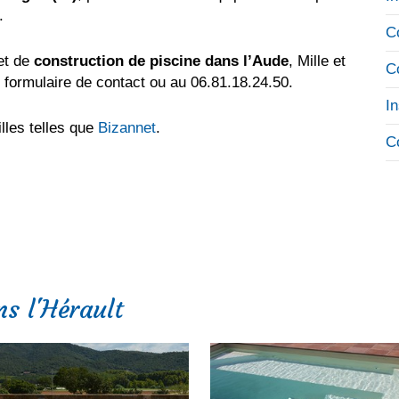
.
C
jet de
construction de piscine dans l’Aude
, Mille et
C
n formulaire de contact ou au 06.81.18.24.50.
I
lles telles que
Bizannet
.
C
ns l'Hérault